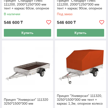
Прицеп "Стандарт Плюс"
Прицеп "Стандарт Плюс"
доступны условия
товар
компанией «Jet
111200, 2000*1250*300 мм
111200, 2000*1250*300 мм
кредита или
самовывозом из
logistic» –
тент + каркас 60см, опорное
тент + каркас 90см, опорное
рассрочки.
наших магазинов
доставка до
колесо
колесо
В наличии
Под заказ
в г. Кокшетау.
адреса
оплачивается
546 600
546 600
₸
₸
отдельно.
Стоимость
Купить
Купить
зависит от
региона – вы
можете уточнить
стоимость
отправления у
менеджера.
Прицеп "Универсал" 111320,
Прицеп "Универсал" 111320
3250*1500*300 мм тент +
3250*1500*300 мм
каркас 1,3м, опорное колесо