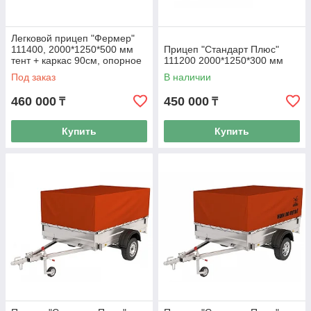
дополнительное время.
Легковой прицеп "Фермер"
Затем мы организовываем доставку по указанному
111400, 2000*1250*500 мм
Прицеп "Стандарт Плюс"
адресу.
тент + каркас 90см, опорное
111200 2000*1250*300 мм
колесо
Под заказ
В наличии
460 000
450 000
₸
₸
Купить
Купить
Доставка и оплата
Оплата за заказ
Доставка по
По другим
производится
Акмолинской
регионам
любым удобным
области
Казахстана мы
способом –
осуществляется
доставляем за
наличными,
бесплатно, также
счет покупателя
перевод на карту,
можно забрать
транспортной