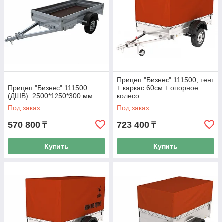
Эксклюзивность
Мы являемся единственным поставщиком прицепов
«Экспедиция» в Казахстане!
Прицеп "Бизнес" 111500, тент
Прицеп "Бизнес" 111500
+ каркас 60см + опорное
(ДШВ): 2500*1250*300 мм
колесо
Под заказ
Под заказ
570 800
723 400
₸
₸
Надежность
Купить
Купить
Вы можете быть уверены в качестве покупаемого товара и
практичности его использования.