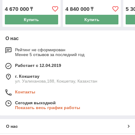
4 670 000
4 840 000
5 3
₸
₸
Купить
Купить
О нас
Рейтинг не сформирован
Менее 5 отзывов за последний год
Работает с 12.04.2019
г. Кокшетау
ул. Уалиханова,188, Кокшетау, Казахстан
Контакты
Сегодня выходной
Показать весь график работы
О нас