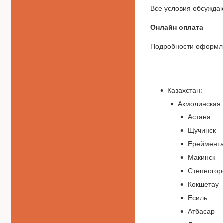
Все условия обсуждаю
Онлайн оплата
Подробности оформле
Казахстан:
Акмолинская 
Астана
Щучинск
Ереймент
Макинск
Степногор
Кокшетау
Есиль
Атбасар