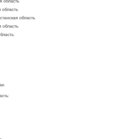
я область
 область
станская область
я область
бласть:
ан
асть: