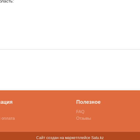
бласть:
ация
Полезное
FAQ
и оплата
Отзывы
Сайт создан на маркетплейсе
Satu.kz