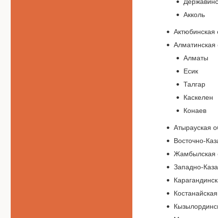
Державинс
Акколь
Актюбинская 
Алматинская 
Алматы
Есик
Талгар
Каскелен
Конаев
Атырауская о
Восточно-Каз
Жамбылская 
Западно-Каза
Карагандинск
Костанайская
Кызылординск