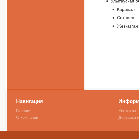
Улытауская о
Каражал
Сатпаев
Жезказган
Навигация
Информ
Главная
Контакты
О компании
Доставка 