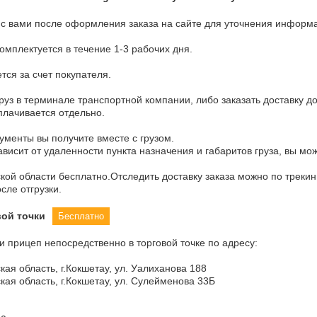
с вами после оформления заказа на сайте для уточнения информа
омплектуется в течение 1-3 рабочих дня.

ся за счет покупателя. 

уз в терминале транспортной компании, либо заказать доставку до 
плачивается отдельно.

менты вы получите вместе с грузом.

ависит от удаленности пункта назначения и габаритов груза, вы мо
кой области бесплатно.Отследить доставку заказа можно по трекин
ле отгрузки.
ой точки
Бесплатно
 прицеп непосредственно в торговой точке по адресу:

кая область, г.Кокшетау, ул. Уалиханова 188

кая область, г.Кокшетау, ул. Сулейменова 33Б
