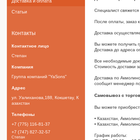
Доставка и оплата
Специалист свяжется 
Статьи
После оплаты, заказ к
Контакты
Доставка осуществляет
Вы можете получить гр
Доставка до адреса о
Степан
Все необходимые доку
Стоимость доставки з
Группа компаний "YaSons"
Доставка по Акмолинс
сообщит менеджер пос
Самовывоз с торгов
ул. Уалиханова,188, Кокшетау, К
азахстан
Вы можете приобрести
• Казахстан, Акмолинс
+7 (775) 116-81-37
• Казахстан, Акмолинс
+7 (747) 827-32-57
График работы:

Степан