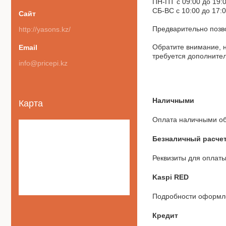
ПН-ПТ с 09:00 до 19:0
СБ-ВС с 10:00 до 17:0
Предварительно позво
http://yasons.kz/
Обратите внимание, на
требуется дополните
info@pricepi.kz
Наличными
Карта
Оплата наличными об
Безналичный расче
Реквизиты для оплат
Kaspi RED
Подробности оформле
Кредит