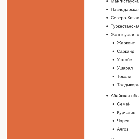
Мангистауска
Павлодарская
Северо-Казах
Туркестанска
Жетысуская о
Жаркент
Сарканд
Уштобе
Ушарал
Текели
Талдыкорг
Абайская обл
Семей
Курчатов
Чарск
Аягоз