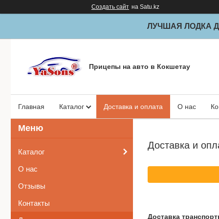
Создать сайт
на Satu.kz
ЛУЧШАЯ ЛОДКА Д
Прицепы на авто в Кокшетау
Главная
Каталог
Доставка и оплата
О нас
Ко
Доставка и опл
Каталог
О нас
Отзывы
Контакты
Доставка транспортн