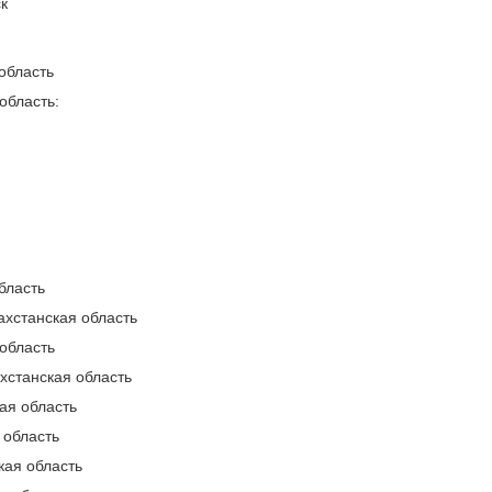
к
область
область:
бласть
ахстанская область
область
хстанская область
ая область
 область
ая область