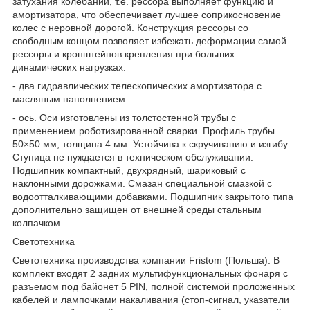
затухания колебаний, т.е. рессора выполняет функцию и
амортизатора, что обеспечивает лучшее соприкосновение
колес с неровной дорогой. Конструкция рессоры со
свободным концом позволяет избежать деформации самой
рессоры и кронштейнов крепления при больших
динамических нагрузках.
- два гидравлических телескопических амортизатора с
масляным наполнением.
- ось. Оси изготовлены из толстостенной трубы с
применением роботизированной сварки. Профиль трубы
50×50 мм, толщина 4 мм. Устойчива к скручиванию и изгибу.
Ступица не нуждается в техническом обслуживании.
Подшипник компактный, двухрядный, шариковый с
наклонными дорожками. Смазан специальной смазкой с
водоотталкивающими добавками. Подшипник закрытого типа
дополнительно защищен от внешней среды стальным
колпачком.
Светотехника
Светотехника производства компании Fristom (Польша). В
комплект входят 2 задних мультифункциональных фонаря с
разъемом под байонет 5 PIN, полной cистемой проложенных
кабелей и лампочками накаливания (стоп-сигнал, указатели