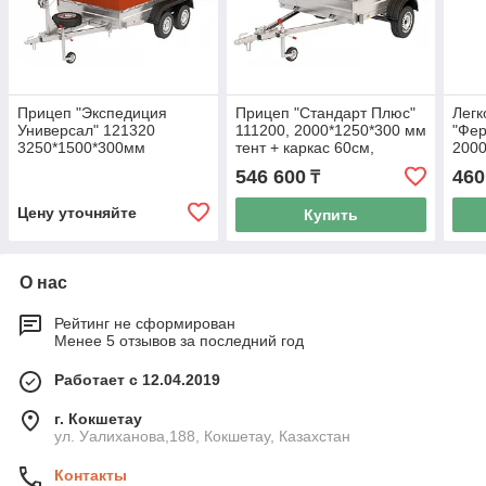
Прицеп "Экспедиция
Прицеп "Стандарт Плюс"
Легк
Универсал" 121320
111200, 2000*1250*300 мм
"Фер
3250*1500*300мм
тент + каркас 60см,
2000
(комплектация
опорное колесо
карк
546 600
460
₸
максимальная)
коле
Цену уточняйте
Купить
О нас
Рейтинг не сформирован
Менее 5 отзывов за последний год
Работает с 12.04.2019
г. Кокшетау
ул. Уалиханова,188, Кокшетау, Казахстан
Контакты