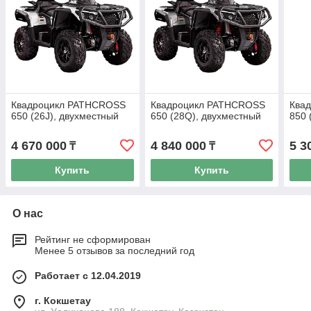
Квадроцикл PATHCROSS
Квадроцикл PATHCROSS
Ква
650 (26J), двухместный
650 (28Q), двухместный
850 
4 670 000
4 840 000
5 3
₸
₸
Купить
Купить
О нас
Рейтинг не сформирован
Менее 5 отзывов за последний год
Работает с 12.04.2019
г. Кокшетау