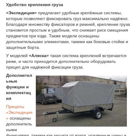
Удобство крепления груза
«Экспедиция»
предлагает удобные крепёжные системы,
которые позволяют фиксировать груз максимально надёжно.
Благодаря множеству фиксаторов и ремней, крепление груза
становится простым и удобным, что снижает риск смещения
предметов при езде. Также модели оснащены
дополнительными элементами, такими как боковые стойки и
защитные борта.
У моделей
«Аляска»
такая система креплений встречается
реже, и часто приходится дополнительно оборудовать
прицеп для надёжной фиксации груза.
Дополнител
ьные
функции и
комплектац
ия
Прицепы
«Экспедиция
»
оснащены
дополнитель
ными
функциями, такими как защита от влаги, усиленные шины и